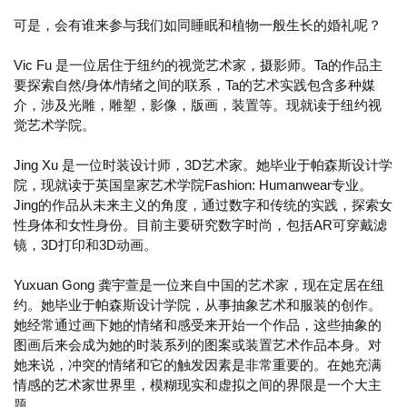
可是，会有谁来参与我们如同睡眠和植物一般生长的婚礼呢？
Vic Fu 是一位居住于纽约的视觉艺术家，摄影师。Ta的作品主
要探索自然/身体/情绪之间的联系，Ta的艺术实践包含多种媒
介，涉及光雕，雕塑，影像，版画，装置等。现就读于纽约视
觉艺术学院。
Jing Xu 是一位时装设计师，3D艺术家。她毕业于帕森斯设计学
院，现就读于英国皇家艺术学院Fashion: Humanwear专业。
Jing的作品从未来主义的角度，通过数字和传统的实践，探索女
性身体和女性身份。目前主要研究数字时尚，包括AR可穿戴滤
镜，3D打印和3D动画。
Yuxuan Gong 龚宇萱是一位来自中国的艺术家，现在定居在纽
约。她毕业于帕森斯设计学院，从事抽象艺术和服装的创作。
她经常通过画下她的情绪和感受来开始一个作品，这些抽象的
图画后来会成为她的时装系列的图案或装置艺术作品本身。对
她来说，冲突的情绪和它的触发因素是非常重要的。在她充满
情感的艺术家世界里，模糊现实和虚拟之间的界限是一个大主
题。